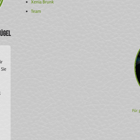
Xenia Brunk
Team
ir
 Sie
l
Für 