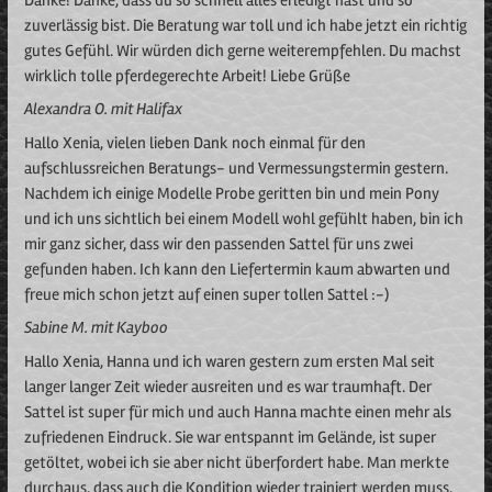
zuverlässig bist. Die Beratung war toll und ich habe jetzt ein richtig
gutes Gefühl. Wir würden dich gerne weiterempfehlen. Du machst
wirklich tolle pferdegerechte Arbeit! Liebe Grüße
Alexandra O. mit Halifax
Hallo Xenia, vielen lieben Dank noch einmal für den
aufschlussreichen Beratungs- und Vermessungstermin gestern.
Nachdem ich einige Modelle Probe geritten bin und mein Pony
und ich uns sichtlich bei einem Modell wohl gefühlt haben, bin ich
mir ganz sicher, dass wir den passenden Sattel für uns zwei
gefunden haben. Ich kann den Liefertermin kaum abwarten und
freue mich schon jetzt auf einen super tollen Sattel :-)
Sabine M. mit Kayboo
Hallo Xenia, Hanna und ich waren gestern zum ersten Mal seit
langer langer Zeit wieder ausreiten und es war traumhaft. Der
Sattel ist super für mich und auch Hanna machte einen mehr als
zufriedenen Eindruck. Sie war entspannt im Gelände, ist super
getöltet, wobei ich sie aber nicht überfordert habe. Man merkte
durchaus, dass auch die Kondition wieder trainiert werden muss,