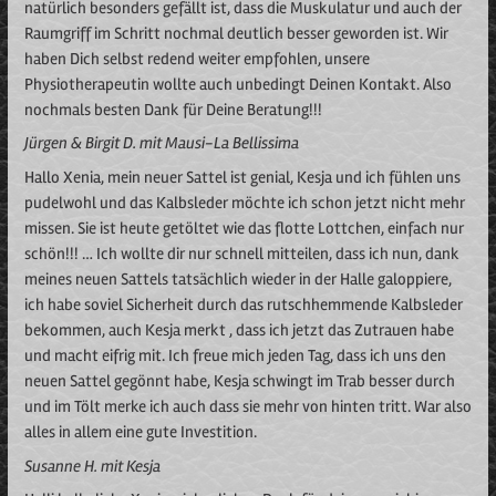
natürlich besonders gefällt ist, dass die Muskulatur und auch der
Raumgriff im Schritt nochmal deutlich besser geworden ist. Wir
haben Dich selbst redend weiter empfohlen, unsere
Physiotherapeutin wollte auch unbedingt Deinen Kontakt. Also
nochmals besten Dank für Deine Beratung!!!
Jürgen & Birgit D. mit Mausi-La Bellissima
Hallo Xenia, mein neuer Sattel ist genial, Kesja und ich fühlen uns
pudelwohl und das Kalbsleder möchte ich schon jetzt nicht mehr
missen. Sie ist heute getöltet wie das flotte Lottchen, einfach nur
schön!!! … Ich wollte dir nur schnell mitteilen, dass ich nun, dank
meines neuen Sattels tatsächlich wieder in der Halle galoppiere,
ich habe soviel Sicherheit durch das rutschhemmende Kalbsleder
bekommen, auch Kesja merkt , dass ich jetzt das Zutrauen habe
und macht eifrig mit. Ich freue mich jeden Tag, dass ich uns den
neuen Sattel gegönnt habe, Kesja schwingt im Trab besser durch
und im Tölt merke ich auch dass sie mehr von hinten tritt. War also
alles in allem eine gute Investition.
Susanne H. mit Kesja