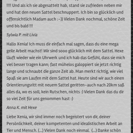
!!!! Und als ich sie abgesattelt hab, stand sie zufrieden neben mir
und hat den neuen Sattel beschnuppert. Ich bin so glücklich und
offensichtlich Madam auch :-)) Vielen Dank nochmal, schöne Zeit
und bis bald !!!
Sylwia P. mit Livia
Hallo Xenia! Ich muss dir einfach mal sagen, dass du eine mega
geile Arbeit machst! Wir sind sooo glücklich mit dem Sattel. Hexe
läuft wieder wie ein Uhrwerk und ich hab das Gefühl, dass sie mich
viel besser tragen kann; fast mühelos galoppiert sie jetzt richtig
lange und schnaubt die ganze Zeit ab. Man merkt richtig, wie viel
Spaß sie am Laufen mit dem Sattel hat. Heute sind wir auch einen
Orientierungsritt mit neuem Sattel geritten-auch nach 20km saß
alles da, wo es soll, kein Rutschen, nichts :) Vielen Dank das du dir
so viel Zeit für uns genommen hast :)
Anna K. mit Hexe
Liebe Xenia, wir sind immer noch begeistert von dir, deiner
Persönlichkeit, deiner kompetenten und idealistischen Arbeit an
Tier und Mensch. (…) Vielen Dank noch einmal. (…) Danke schön