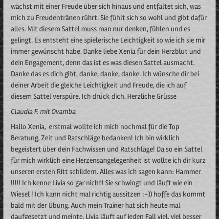
wächst mit einer Freude über sich hinaus und entfaltet sich, was
mich zu Freudentränen rührt. Sie fühlt sich so wohl und gibt dafür
alles. Mit diesem Sattel muss man nur denken, fühlen und es
gelingt. Es entsteht eine spielerische Leichtigkeit so wie ich sie mir
immer gewünscht habe. Danke liebe Xenia für dein Herzblut und
dein Engagement, denn das ist es was diesen Sattel ausmacht.
Danke das es dich gibt, danke, danke, danke. Ich wünsche dir bei
deiner Arbeit die gleiche Leichtigkeit und Freude, die ich auf
diesem Sattel verspüre. Ich drück dich. Herzliche Grüsse
Claudia F. mit Ovamba
Hallo Xenia, erstmal wollte ich mich nochmal für die Top
Beratung, Zeit und Ratschläge bedanken! Ich bin wirklich
begeistert über dein Fachwissen und Ratschläge! Da so ein Sattel
für mich wirklich eine Herzensangelegenheit ist wollte ich dir kurz
unseren ersten Ritt schildern. Alles was ich sagen kann: Hammer
!!!!! Ich kenne Livia so gar nicht! Sie schwingt und läuft wie ein
Wiesel ! Ich kann nicht mal richtig aussitzen :-)) hoffe das kommt
bald mit der Übung. Auch mein Trainer hat sich heute mal
daufgesetzt und meinte, Livia läuft auf jeden Fall viel, viel besser