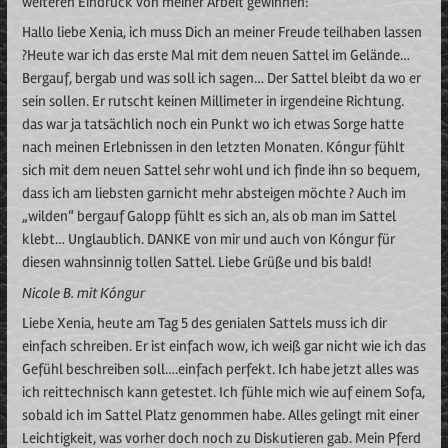
weiteren Eindruck von meiner Arbeit gewinnen:
Hallo liebe Xenia, ich muss Dich an meiner Freude teilhaben lassen
?Heute war ich das erste Mal mit dem neuen Sattel im Gelände…
Bergauf, bergab und was soll ich sagen… Der Sattel bleibt da wo er
sein sollen. Er rutscht keinen Millimeter in irgendeine Richtung.
das war ja tatsächlich noch ein Punkt wo ich etwas Sorge hatte
nach meinen Erlebnissen in den letzten Monaten. Kóngur fühlt
sich mit dem neuen Sattel sehr wohl und ich finde ihn so bequem,
dass ich am liebsten garnicht mehr absteigen möchte ? Auch im
„wilden“ bergauf Galopp fühlt es sich an, als ob man im Sattel
klebt… Unglaublich. DANKE von mir und auch von Kóngur für
diesen wahnsinnig tollen Sattel. Liebe Grüße und bis bald!
Nicole B. mit Kóngur
Liebe Xenia, heute am Tag 5 des genialen Sattels muss ich dir
einfach schreiben. Er ist einfach wow, ich weiß gar nicht wie ich das
Gefühl beschreiben soll….einfach perfekt. Ich habe jetzt alles was
ich reittechnisch kann getestet. Ich fühle mich wie auf einem Sofa,
sobald ich im Sattel Platz genommen habe. Alles gelingt mit einer
Leichtigkeit, was vorher doch noch zu Diskutieren gab. Mein Pferd