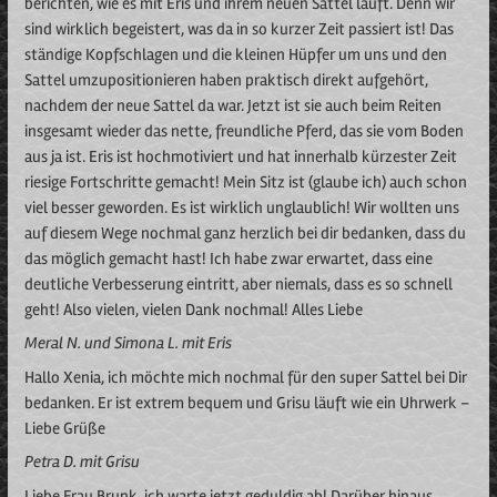
berichten, wie es mit Eris und ihrem neuen Sattel läuft. Denn wir
sind wirklich begeistert, was da in so kurzer Zeit passiert ist! Das
ständige Kopfschlagen und die kleinen Hüpfer um uns und den
Sattel umzupositionieren haben praktisch direkt aufgehört,
nachdem der neue Sattel da war. Jetzt ist sie auch beim Reiten
insgesamt wieder das nette, freundliche Pferd, das sie vom Boden
aus ja ist. Eris ist hochmotiviert und hat innerhalb kürzester Zeit
riesige Fortschritte gemacht! Mein Sitz ist (glaube ich) auch schon
viel besser geworden. Es ist wirklich unglaublich! Wir wollten uns
auf diesem Wege nochmal ganz herzlich bei dir bedanken, dass du
das möglich gemacht hast! Ich habe zwar erwartet, dass eine
deutliche Verbesserung eintritt, aber niemals, dass es so schnell
geht! Also vielen, vielen Dank nochmal! Alles Liebe
Meral N. und Simona L. mit Eris
Hallo Xenia, ich möchte mich nochmal für den super Sattel bei Dir
bedanken. Er ist extrem bequem und Grisu läuft wie ein Uhrwerk –
Liebe Grüße
Petra D. mit Grisu
Liebe Frau Brunk, ich warte jetzt geduldig ab! Darüber hinaus