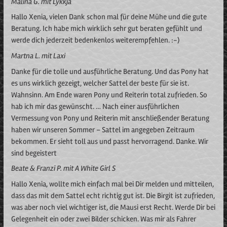
Malina G. mit Lykkja
Hallo Xenia, vielen Dank schon mal für deine Mühe und die gute
Beratung. Ich habe mich wirklich sehr gut beraten gefühlt und
werde dich jederzeit bedenkenlos weiterempfehlen. :-)
Martna L. mit Laxi
Danke für die tolle und ausführliche Beratung. Und das Pony hat
es uns wirklich gezeigt, welcher Sattel der beste für sie ist.
Wahnsinn. Am Ende waren Pony und Reiterin total zufrieden. So
hab ich mir das gewünscht. … Nach einer ausführlichen
Vermessung von Pony und Reiterin mit anschließender Beratung
haben wir unseren Sommer – Sattel im angegeben Zeitraum
bekommen. Er sieht toll aus und passt hervorragend. Danke. Wir
sind begeistert
Beate & Franzi P. mit A White Girl S
Hallo Xenia, wollte mich einfach mal bei Dir melden und mitteilen,
dass das mit dem Sattel echt richtig gut ist. Die Birgit ist zufrieden,
was aber noch viel wichtiger ist, die Mausi erst Recht. Werde Dir bei
Gelegenheit ein oder zwei Bilder schicken. Was mir als Fahrer