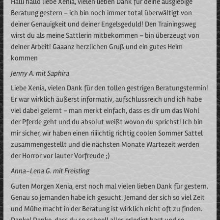
Halli hallo liebe Xenia, vielen lieben Dank für deine ausgiebige
Beratung gestern – ich bin noch immer total überwältigt von
deiner Genauigkeit und deiner Engelsgeduld! Den Trainingsweg
wirst du als meine Sattlerin mitbekommen – bin überzeugt von
deiner Arbeit! Gaaanz herzlichen Gruß und ein gutes Heim
kommen
Jenny A. mit Saphira
Liebe Xenia, vielen Dank für den tollen gestrigen Beratungstermin!
Er war wirklich äußerst informativ, aufschlussreich und ich habe
viel dabei gelernt – man merkt einfach, dass es dir um das Wohl
der Pferde geht und du absolut weißt wovon du sprichst! Ich bin
mir sicher, wir haben einen riiiichtig richtig coolen Sommer Sattel
zusammengestellt und die nächsten Monate Wartezeit werden
der Horror vor lauter Vorfreude ;)
Anna-Lena G. mit Freisting
Guten Morgen Xenia, erst noch mal vielen lieben Dank für gestern.
Genau so jemanden habe ich gesucht. Jemand der sich so viel Zeit
und Mühe macht in der Beratung ist wirklich nicht oft zu finden.
Danke! Danke, dass du so schnell alles erledigt hast und so