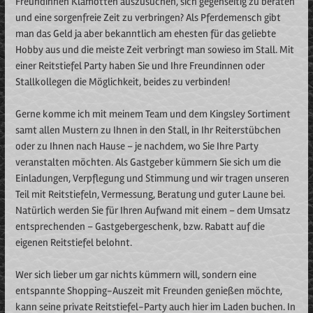
Freundinnen Klamotten auszusuchen, sich gegenseitig zu beraten
und eine sorgenfreie Zeit zu verbringen? Als Pferdemensch gibt
man das Geld ja aber bekanntlich am ehesten für das geliebte
Hobby aus und die meiste Zeit verbringt man sowieso im Stall. Mit
einer Reitstiefel Party haben Sie und Ihre Freundinnen oder
Stallkollegen die Möglichkeit, beides zu verbinden!
Gerne komme ich mit meinem Team und dem Kingsley Sortiment
samt allen Mustern zu Ihnen in den Stall, in Ihr Reiterstübchen
oder zu Ihnen nach Hause – je nachdem, wo Sie Ihre Party
veranstalten möchten. Als Gastgeber kümmern Sie sich um die
Einladungen, Verpflegung und Stimmung und wir tragen unseren
Teil mit Reitstiefeln, Vermessung, Beratung und guter Laune bei.
Natürlich werden Sie für Ihren Aufwand mit einem – dem Umsatz
entsprechenden – Gastgebergeschenk, bzw. Rabatt auf die
eigenen Reitstiefel belohnt.
Wer sich lieber um gar nichts kümmern will, sondern eine
entspannte Shopping-Auszeit mit Freunden genießen möchte,
kann seine private Reitstiefel-Party auch hier im Laden buchen. In