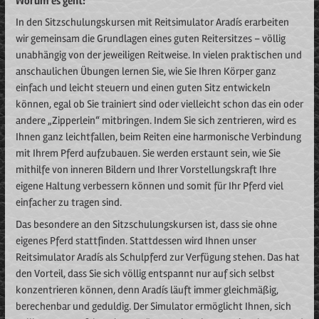
Worum es geht:
In den Sitzschulungskursen mit Reitsimulator Aradís erarbeiten
wir gemeinsam die Grundlagen eines guten Reitersitzes – völlig
unabhängig von der jeweiligen Reitweise. In vielen praktischen und
anschaulichen Übungen lernen Sie, wie Sie Ihren Körper ganz
einfach und leicht steuern und einen guten Sitz entwickeln
können, egal ob Sie trainiert sind oder vielleicht schon das ein oder
andere „Zipperlein“ mitbringen. Indem Sie sich zentrieren, wird es
Ihnen ganz leichtfallen, beim Reiten eine harmonische Verbindung
mit Ihrem Pferd aufzubauen. Sie werden erstaunt sein, wie Sie
mithilfe von inneren Bildern und Ihrer Vorstellungskraft Ihre
eigene Haltung verbessern können und somit für Ihr Pferd viel
einfacher zu tragen sind.
Das besondere an den Sitzschulungskursen ist, dass sie ohne
eigenes Pferd stattfinden. Stattdessen wird Ihnen unser
Reitsimulator Aradís als Schulpferd zur Verfügung stehen. Das hat
den Vorteil, dass Sie sich völlig entspannt nur auf sich selbst
konzentrieren können, denn Aradís läuft immer gleichmäßig,
berechenbar und geduldig. Der Simulator ermöglicht Ihnen, sich