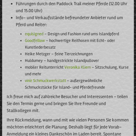
Führungen durch den Paddock Trail meiner Pferde (12.00 Uhr
und 15.00 Uhr)
Info- und Verkaufsstände befreundeter Anbieter rund um
Pferd und Reiter:
equisigned
– Design und Fashion rund ums Islandpferd
Goodfellow
– hochwertige Reithosen mit Echt- oder
Kunstlederbesatz
Heike Metzger – feine Tierzeichnungen
Huldumey – handgestrickte Islandpullover
mobiler Reitunterricht
Veronika Kliem
– Sitzschulung, Kurse
und mehr
vinir Schmuckwerkstatt
– außergewöhnliche
Schmuckstücke für Island- und Pferdefreunde
Ich freue mich auf zahlreiche Besucher und Interessenten – teilen
Sie den Termin gerne und bringen Sie Ihre Freunde und
Stallkollegen mit.
Ihre Rückmeldung, wann und mit wie vielen Personen Sie kommen
möchten erleichtert die Planung. Deshalb liegt für jede Vorab-
Anmeldung ein kleines Dankeschön im Laden bereit. Spontane