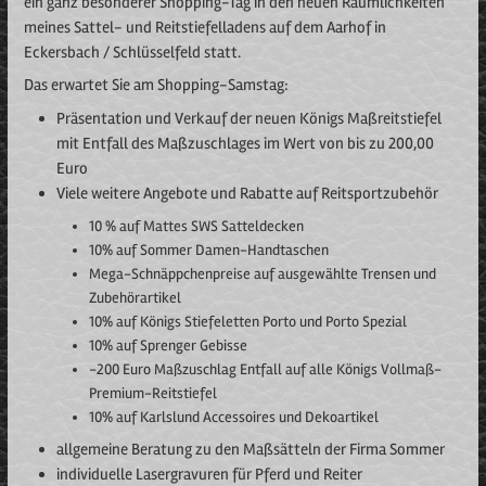
ein ganz besonderer Shopping-Tag in den neuen Räumlichkeiten
meines Sattel- und Reitstiefelladens auf dem Aarhof in
Eckersbach / Schlüsselfeld statt.
Das erwartet Sie am Shopping-Samstag:
Präsentation und Verkauf der neuen Königs Maßreitstiefel
mit Entfall des Maßzuschlages im Wert von bis zu 200,00
Euro
Viele weitere Angebote und Rabatte auf Reitsportzubehör
10 % auf Mattes SWS Satteldecken
10% auf Sommer Damen-Handtaschen
Mega-Schnäppchenpreise auf ausgewählte Trensen und
Zubehörartikel
10% auf Königs Stiefeletten Porto und Porto Spezial
10% auf Sprenger Gebisse
-200 Euro Maßzuschlag Entfall auf alle Königs Vollmaß-
Premium-Reitstiefel
10% auf Karlslund Accessoires und Dekoartikel
allgemeine Beratung zu den Maßsätteln der Firma Sommer
individuelle Lasergravuren für Pferd und Reiter